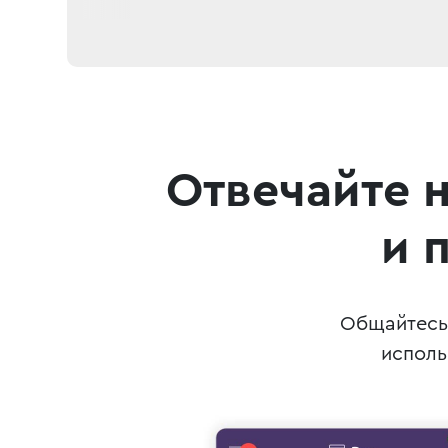
Отвечайте 
и 
Общайтесь 
испол