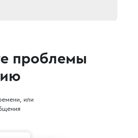
те проблемы
сию
ремени, или
общения