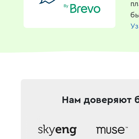
пл
бы
Уз
Нам доверяют 