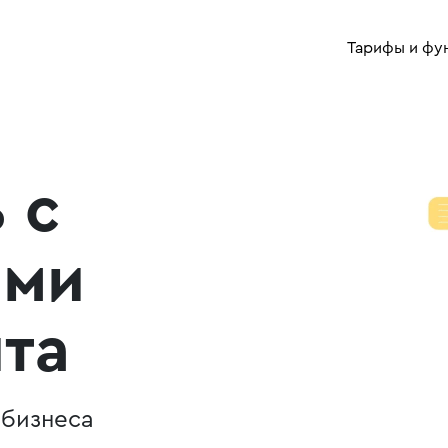
Тарифы и фу
 с
ями
йта
 бизнеса