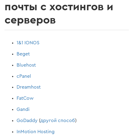
почты с хостингов и
серверов
1&1 IONOS
Beget
Bluehost
cPanel
Dreamhost
FatCow
Gandi
GoDaddy
(
другой способ
)
InMotion Hosting