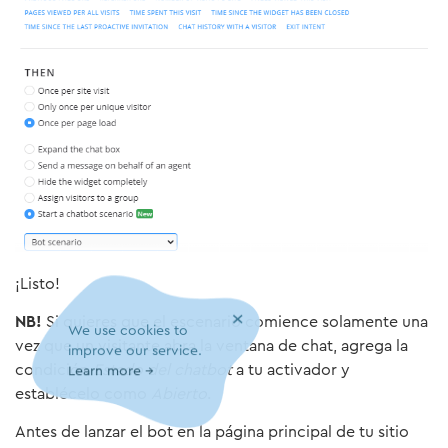
¡Listo!
×
NB!
Si quieres que el escenario comience solamente una
We use cookies to
vez que un visitante abra la ventana de chat, agrega la
improve our service.
condición
Estado del chatbot
a tu activador y
Learn more →
establécelo como
Abierto
.
Antes de lanzar el bot en la página principal de tu sitio