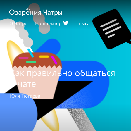
О Чатре
Наш твитер
ENG
Как правильно общаться
в чате
Юля Тюгаева